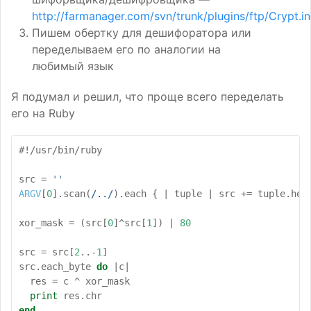
http://farmanager.com/svn/trunk/plugins/ftp/Crypt.i
Пишем обертку для дешифоратора или
переделываем его по аналогии на
любимый язык
Я подумал и решил, что проще всего переделать
его на Ruby
#!/usr/bin/ruby
src
=
''
ARGV
[
0
].
scan
(
/../
)
.
each
{
|
tuple
|
src
+=
tuple
.
hex
xor_mask
=
(
src
[
0
]^
src
[
1
]
)
|
80
src
=
src
[
2
..-
1
]
src
.
each_byte
do
|
c
|
res
=
c
^
xor_mask
print
res
.
chr
end