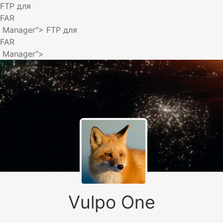
FTP для
FAR
Manager">
FTP для
FAR
Manager">
Vulpo One