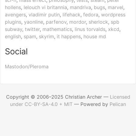
sci-fi
,
mass effect
,
philosophy
,
tests
,
steam
,
peter
hollens
,
lelouch vi britannia
,
mandriva
,
bugs
,
marvel
,
avengers
,
vladimir putin
,
lifehack
,
fedora
,
wordpress
plugins
,
yaonline
,
parfenov
,
mordor
,
sherlock
,
spb
subway
,
twitter
,
mathematics
,
linus torvalds
,
xkcd
,
english
,
spam
,
skyrim
,
it happens
,
house md
Social
Mastodon/Pleroma
Copyright © 2006–2025 Christian Archer —
Licensed
under CC-BY-SA-4.0 + MIT
—
Powered by
Pelican