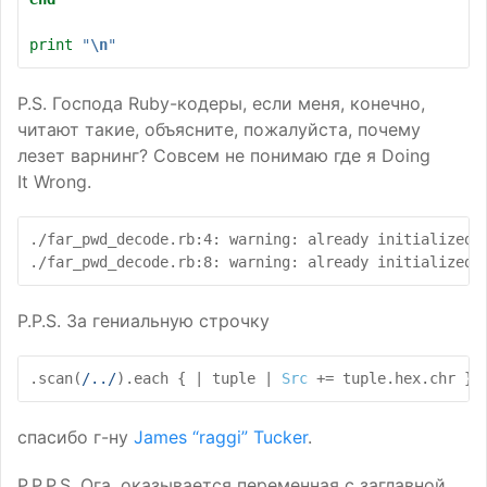
print
"
\n
"
P.S.
Господа Ruby-кодеры, если меня, конечно,
читают такие, объясните, пожалуйста, почему
лезет варнинг? Совсем не понимаю где я Doing
It Wrong.
./far_pwd_decode.rb:4: warning: already initialized c
P.P.S.
За гениальную строчку
.
scan
(
/../
)
.
each
{
|
tuple
|
Src
+=
tuple
.
hex
.
chr
}
спасибо г-ну
James “raggi” Tucker
.
P.P.P.S.
Ога, оказывается переменная с заглавной