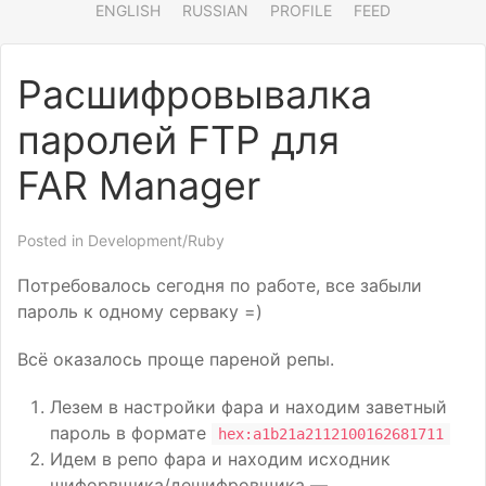
ENGLISH
RUSSIAN
PROFILE
FEED
Расшифровывалка
паролей
FTP
для
FAR
Manager
Posted in
Development/Ruby
Потребовалось сегодня по работе, все забыли
пароль к одному серваку =)
Всё оказалось проще пареной репы.
Лезем в настройки фара и находим заветный
пароль в формате
hex:a1b21a2112100162681711
Идем в репо фара и находим исходник
шифорвщика/дешифровщика —