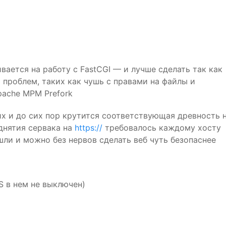
ается на работу с FastCGI — и лучше сделать так как
х проблем, таких как чушь с правами на файлы и
pache
MPM
Prefork
их и до сих пор крутится соответствующая древность 
однятия сервака на
https://
требовалось каждому хосту
ошли и можно без нервов сделать веб чуть безопаснее
S
в нем не выключен)