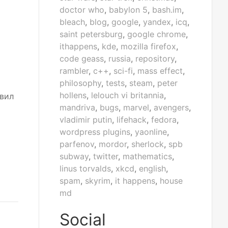
doctor who
,
babylon 5
,
bash.im
,
bleach
,
blog
,
google
,
yandex
,
icq
,
saint petersburg
,
google chrome
,
ithappens
,
kde
,
mozilla firefox
,
code geass
,
russia
,
repository
,
rambler
,
c++
,
sci-fi
,
mass effect
,
philosophy
,
tests
,
steam
,
peter
hollens
,
lelouch vi britannia
,
авил
mandriva
,
bugs
,
marvel
,
avengers
,
vladimir putin
,
lifehack
,
fedora
,
wordpress plugins
,
yaonline
,
parfenov
,
mordor
,
sherlock
,
spb
subway
,
twitter
,
mathematics
,
linus torvalds
,
xkcd
,
english
,
spam
,
skyrim
,
it happens
,
house
md
Social