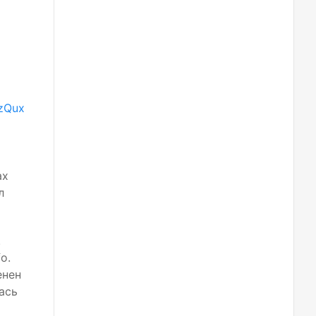
zQux
ах
л
.
o.
енен
лась