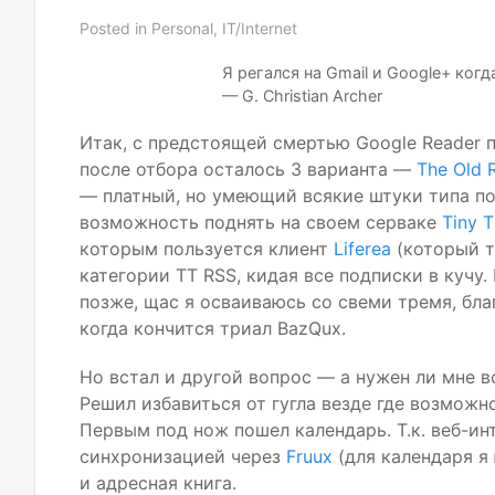
Posted in
Personal
,
IT/Internet
Я регался на Gmail и Google+ ког
— G. Christian Archer
Итак, с предстоящей смертью Google Reader п
после отбора осталось 3 варианта —
The Old 
— платный, но умеющий всякие штуки типа п
возможность поднять на своем серваке
Tiny 
которым пользуется клиент
Liferea
(который т
категории
TT
RSS
, кидая все подписки в кучу.
позже, щас я осваиваюсь со свеми тремя, бла
когда кончится триал BazQux.
Но встал и другой вопрос — а нужен ли мне в
Решил избавиться от гугла везде где возможно
Первым под нож пошел календарь. Т.к. веб-ин
синхронизацией через
Fruux
(для календаря я 
и адресная книга.