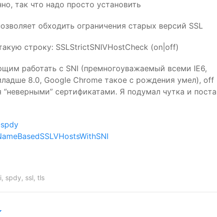
нно, так что надо просто установить
 позволяет обходить ограничения старых версий
SSL
акую строку: SSLStrictSNIVHostCheck (on|off)
еющим работать с
SNI
(премногоуважаемый всеми
IE6
,
a младше 8.0, Google Chrome такое с рождения умел), off
я “неверными” сертификатами. Я подумал чутка и пост
-spdy
d/NameBasedSSLVHostsWithSNI
i
,
spdy
,
ssl
,
tls
k