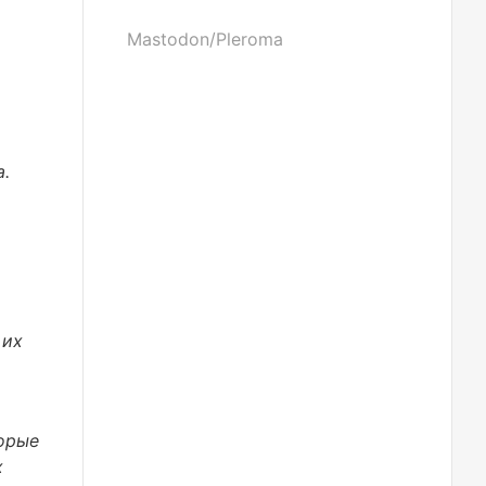
Mastodon/Pleroma
а.
 их
торые
х