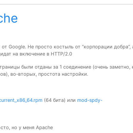
che
P
от Google. Не просто костыль от “корпорации добра”, 
идат на включение в
HTTP
/2.0
траницы были отданы за 1 соединение (очень заметно, 
в), во-вторых, простота настройки.
urrent_x86_64.rpm
(64 бита) или
mod-spdy-
осто, но у меня Apache