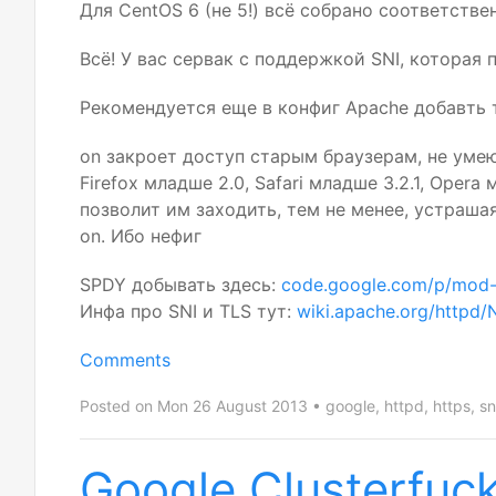
Для CentOS 6 (не 5!) всё собрано соответстве
Всё! У вас сервак с поддержкой
SNI
, которая
Рекомендуется еще в конфиг Apache добавть т
on закроет доступ старым браузерам, не ум
Firefox младше 2.0, Safari младше 3.2.1, Oper
позволит им заходить, тем не менее, устраша
on. Ибо нефиг
SPDY
добывать здесь:
code.google.com/p/mod
Инфа про
SNI
и
TLS
тут:
wiki.apache.org/http
Comments
Posted on Mon 26 August 2013
google
,
httpd
,
https
,
sn
Google Clusterfuc