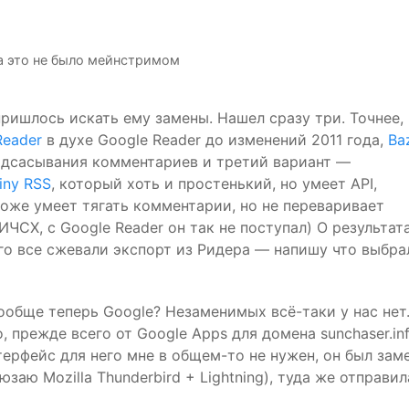
да это не было мейнстримом
ришлось искать ему замены. Нашел сразу три. Точнее,
Reader
в духе Google Reader до изменений 2011 года,
Ba
одсасывания комментариев и третий вариант —
Tiny
RSS
, который хоть и простенький, но умеет
API
,
оже умеет тягать комментарии, но не переваривает
 ИЧСХ, с Google Reader он так не поступал) О результат
го все сжевали экспорт из Ридера — напишу что выбра
ообще теперь Google? Незаменимых всё-таки у нас нет
, прежде всего от Google Apps для домена sunchaser.inf
терфейс для него мне в общем-то не нужен, он был зам
юзаю Mozilla Thunderbird + Lightning), туда же отправи