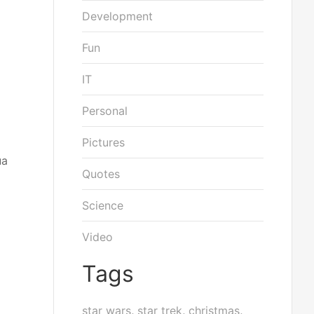
Development
Fun
IT
Personal
Pictures
на
Quotes
Science
Video
Tags
star wars
,
star trek
,
christmas
,