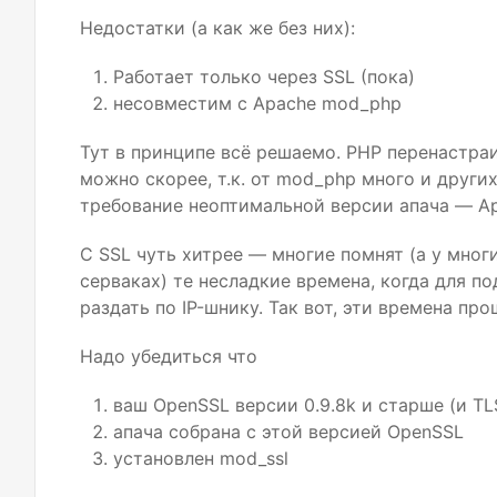
Недостатки (а как же без них):
Работает только через
SSL
(пока)
несовместим с Apache mod_php
Тут в принципе всё решаемо.
PHP
перенастраив
можно скорее, т.к. от mod_php много и други
требование неоптимальной версии апача — A
С
SSL
чуть хитрее — многие помнят (а у мног
серваках) те несладкие времена, когда для п
раздать по
IP
-шнику. Так вот, эти времена пр
Надо убедиться что
ваш OpenSSL версии 0.9.8k и старше (и
TL
апача собрана с этой версией OpenSSL
установлен mod_ssl