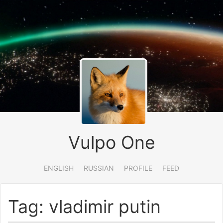
Vulpo One
ENGLISH
RUSSIAN
PROFILE
FEED
Tag: vladimir putin