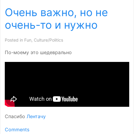
Очень важно, но не
очень-то и нужно
Posted in
Fun
,
Culture/Politics
По-моему это шедеврально
Спасибо
Лентачу
Comments