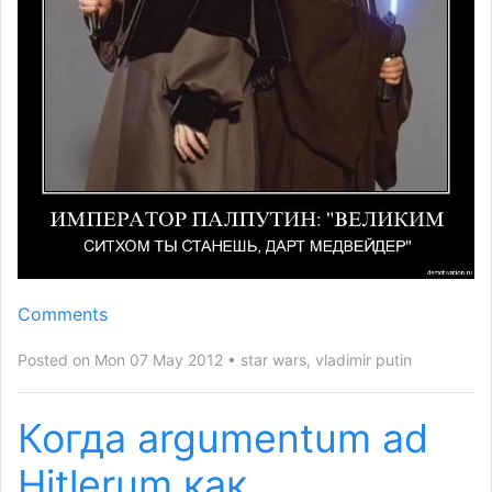
Comments
Posted on Mon 07 May 2012
star wars
,
vladimir putin
Когда argumentum ad
Hitlerum как