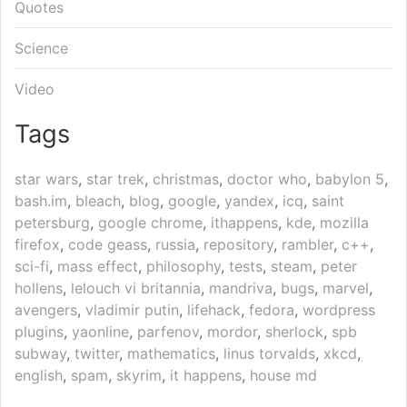
Quotes
Science
Video
Tags
star wars
,
star trek
,
christmas
,
doctor who
,
babylon 5
,
bash.im
,
bleach
,
blog
,
google
,
yandex
,
icq
,
saint
petersburg
,
google chrome
,
ithappens
,
kde
,
mozilla
firefox
,
code geass
,
russia
,
repository
,
rambler
,
c++
,
sci-fi
,
mass effect
,
philosophy
,
tests
,
steam
,
peter
hollens
,
lelouch vi britannia
,
mandriva
,
bugs
,
marvel
,
avengers
,
vladimir putin
,
lifehack
,
fedora
,
wordpress
plugins
,
yaonline
,
parfenov
,
mordor
,
sherlock
,
spb
subway
,
twitter
,
mathematics
,
linus torvalds
,
xkcd
,
english
,
spam
,
skyrim
,
it happens
,
house md