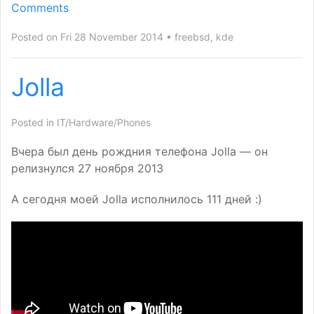
Comments
Posted on Fri 28 November 2014
freebsd
,
kde
Jolla
Posted in
IT/Hardware/Phones
Вчера был день рождния телефона Jolla — он
релизнулся 27 ноября 2013
А сегодня моей Jolla исполнилось 111 дней :)