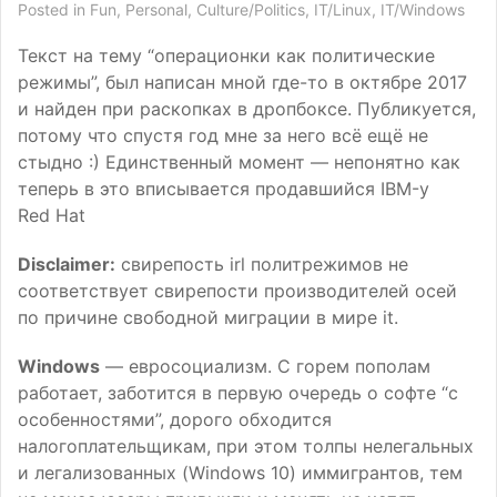
Posted in
Fun
,
Personal
,
Culture/Politics
,
IT/Linux
,
IT/Windows
Текст на тему “операционки как политические
режимы”, был написан мной где-то в октябре 2017
и найден при раскопках в дропбоксе. Публикуется,
потому что спустя год мне за него всё ещё не
стыдно :) Единственный момент — непонятно как
теперь в это вписывается продавшийся
IBM
-у
Red Hat
Disclaimer:
свирепость irl политрежимов не
соответствует свирепости производителей осей
по причине свободной миграции в мире it.
Windows
— евросоциализм. С горем пополам
работает, заботится в первую очередь о софте “с
особенностями”, дорого обходится
налогоплательщикам, при этом толпы нелегальных
и легализованных (Windows 10) иммигрантов, тем