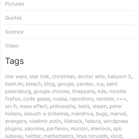
Pictures
Quotes
Science
Video
Tags
star wars
,
star trek
,
christmas
,
doctor who
,
babylon 5
,
bash.im
,
bleach
,
blog
,
google
,
yandex
,
icq
,
saint
petersburg
,
google chrome
,
ithappens
,
kde
,
mozilla
firefox
,
code geass
,
russia
,
repository
,
rambler
,
c++
,
sci-fi
,
mass effect
,
philosophy
,
tests
,
steam
,
peter
hollens
,
lelouch vi britannia
,
mandriva
,
bugs
,
marvel
,
avengers
,
vladimir putin
,
lifehack
,
fedora
,
wordpress
plugins
,
yaonline
,
parfenov
,
mordor
,
sherlock
,
spb
subway
,
twitter
,
mathematics
,
linus torvalds
,
xkcd
,