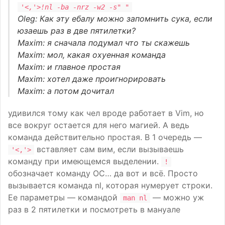
'<,'>!nl -ba -nrz -w2 -s" "
Oleg: Как эту ебалу можно запомнить сука, если
юзаешь раз в две пятилетки?
Maxim: я сначала подумал что ты скажешь
Maxim: мол, какая охуенная команда
Maxim: и главное простая
Maxim: хотел даже проигнорировать
Maxim: а потом дочитал
удивился тому как чел вроде работает в Vim, но
все вокруг остается для него магией. А ведь
команда действительно простая. В 1 очередь —
вставляет сам вим, если вызываешь
'<,'>
команду при имеющемся выделении.
!
обозначает команду ОС… да вот и всё. Просто
вызывается команда nl, которая нумерует строки.
Ее параметры — командой
— можно уж
man nl
раз в 2 пятилетки и посмотреть в мануале