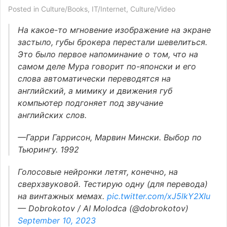
Posted in
Culture/Books
,
IT/Internet
,
Culture/Video
На какое-то мгновение изображение на экране
застыло, губы брокера перестали шевелиться.
Это было первое напоминание о том, что на
самом деле Мура говорит по-японски и его
слова автоматически переводятся на
английский, а мимику и движения губ
компьютер подгоняет под звучание
английских слов.
—Гарри Гаррисон, Марвин Мински. Выбор по
Тьюрингу. 1992
Голосовые нейронки летят, конечно, на
сверхзвуковой. Тестирую одну (для перевода)
на винтажных мемах.
pic.twitter.com/xJ5lkY2XIu
— Dobrokotov /
AI
Molodca (@dobrokotov)
September 10, 2023