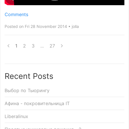
Comments
Posted on Fri 28 November 2014
jolla
1
2
3
...
27
Recent Posts
Выбор по Тьюрингу
Афина - покровительница IT
Liberalinux