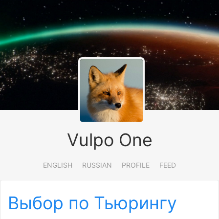
Vulpo One
ENGLISH
RUSSIAN
PROFILE
FEED
Выбор по Тьюрингу