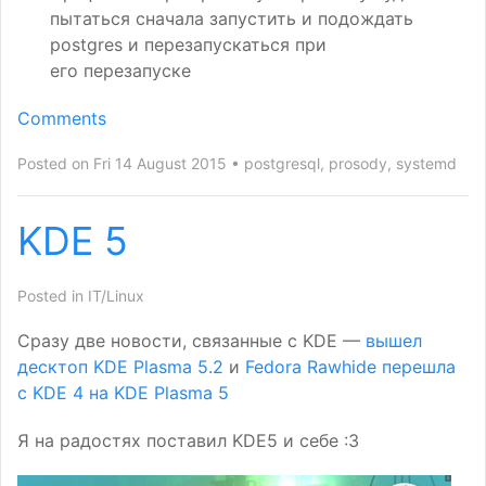
пытаться сначала запустить и подождать
postgres и перезапускаться при
его перезапуске
Comments
Posted on Fri 14 August 2015
postgresql
,
prosody
,
systemd
KDE
5
Posted in
IT/Linux
Сразу две новости, связанные с
KDE
—
вышел
десктоп
KDE
Plasma 5.2
и
Fedora Rawhide перешла
с
KDE
4 на
KDE
Plasma 5
Я на радостях поставил
KDE5
и себе :3