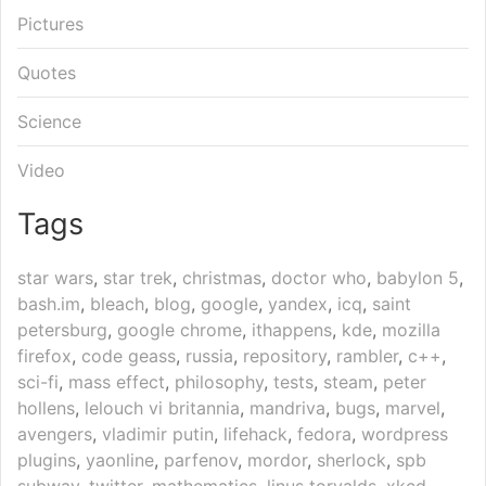
Pictures
Quotes
Science
Video
Tags
star wars
,
star trek
,
christmas
,
doctor who
,
babylon 5
,
bash.im
,
bleach
,
blog
,
google
,
yandex
,
icq
,
saint
petersburg
,
google chrome
,
ithappens
,
kde
,
mozilla
firefox
,
code geass
,
russia
,
repository
,
rambler
,
c++
,
sci-fi
,
mass effect
,
philosophy
,
tests
,
steam
,
peter
hollens
,
lelouch vi britannia
,
mandriva
,
bugs
,
marvel
,
avengers
,
vladimir putin
,
lifehack
,
fedora
,
wordpress
plugins
,
yaonline
,
parfenov
,
mordor
,
sherlock
,
spb
subway
,
twitter
,
mathematics
,
linus torvalds
,
xkcd
,