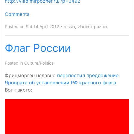
http://vladimirpozner.ru/?p=3492
Comments
Posted on Sat 14 April 2012
russia
,
vladimir pozner
Флаг России
Posted in
Culture/Politics
Фрицморген недавно
перепостил предложение
Яроврата об установлении РФ красного флага
.
Вот такого: