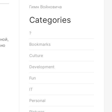
Гимн Войновича
Categories
?
ной,
Bookmarks
ьно
Culture
Development
Fun
IT
Personal
Pictures