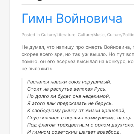
Гимн Войновича
Posted in
Culture/Literature
,
Culture/Music
,
Culture/Politi
Не думал, что напишу про смерть Войновича, 
скорее всего зря, но так уж вышло. Но тут вс
помню, он его всерьез высылал на конкурс, к
не выложить
Распался навеки союз нерушимый.
Стоит на распутье великая Русь.
Но долго ли будет она неделимой,
Я этого вам предсказать не берусь.
К свободному рынку от жизни хреновой,
Спустившись с вершин коммунизма, народ
Под флагом трёхцветным с орлом двухгол
И гимном советским шагает вразброд.