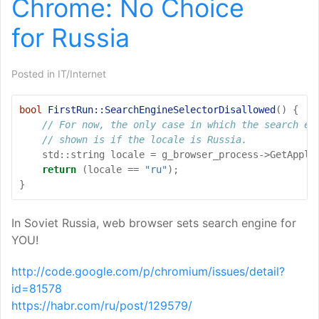
Chrome: No Choice
for Russia
Posted in
IT/Internet
bool
FirstRun::SearchEngineSelectorDisallowed
()
{
// For now, the only case in which the search en
// shown is if the locale is Russia.
std
::
string
locale
=
g_browser_process
->
GetAppli
return
(
locale
==
"ru"
);
}
In Soviet Russia, web browser sets search engine for
YOU
!
http://code.google.com/p/chromium/issues/detail?
id=81578
https://habr.com/ru/post/129579/