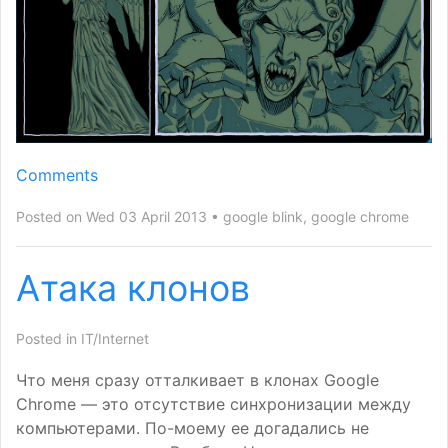
Comments
Posted on Wed 03 April 2013
google blink
,
google chrome
Атака клонов
Posted in
IT/Internet
Что меня сразу отталкивает в клонах Google
Chrome — это отсутствие синхронизации между
компьютерами. По-моему ее догадались не