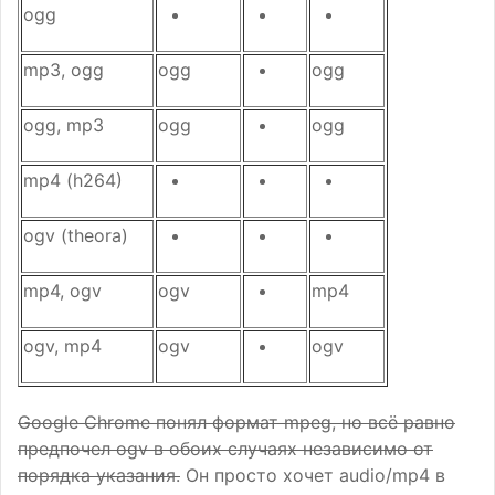
ogg
mp3, ogg
ogg
ogg
ogg, mp3
ogg
ogg
mp4 (h264)
ogv (theora)
mp4, ogv
ogv
mp4
ogv, mp4
ogv
ogv
Google Chrome понял формат mpeg, но всё равно
предпочел ogv в обоих случаях независимо от
порядка указания.
Он просто хочет audio/mp4 в