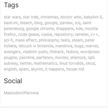
Tags
star wars
,
star trek
,
christmas
,
doctor who
,
babylon 5
,
bash.im
,
bleach
,
blog
,
google
,
yandex
,
icq
,
saint
petersburg
,
google chrome
,
ithappens
,
kde
,
mozilla
firefox
,
code geass
,
russia
,
repository
,
rambler
,
c++
,
sci-fi
,
mass effect
,
philosophy
,
tests
,
steam
,
peter
hollens
,
lelouch vi britannia
,
mandriva
,
bugs
,
marvel
,
avengers
,
vladimir putin
,
lifehack
,
fedora
,
wordpress
plugins
,
yaonline
,
parfenov
,
mordor
,
sherlock
,
spb
subway
,
twitter
,
mathematics
,
linus torvalds
,
xkcd
,
english
,
spam
,
skyrim
,
it happens
,
house md
Social
Mastodon/Pleroma