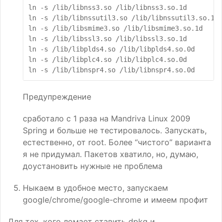
ln
-s
/lib/libnss3.so
/lib/libnss3.so.1d

ln
-s
/lib/libnssutil3.so
/lib/libnssutil3.so.1d

ln
-s
/lib/libsmime3.so
/lib/libsmime3.so.1d

ln
-s
/lib/libssl3.so
/lib/libssl3.so.1d

ln
-s
/lib/libplds4.so
/lib/libplds4.so.0d

ln
-s
/lib/libplc4.so
/lib/libplc4.so.0d

ln
-s
/lib/libnspr4.so
Предупреждение
сработало с 1 раза на Mandriva Linux 2009
Spring и больше не тестировалось. Запускать,
естественно, от root. Более “чистого” варианта
я не придумал. Пакетов хватило, но, думаю,
доустановить нужные не проблема
Ныкаем в удобное место, запускаем
google/chrome/google-chrome и имеем профит
Для тех, кого ломает ставить dpkg и