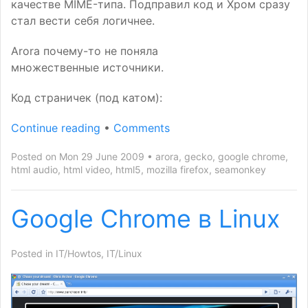
качестве
MIME
-типа. Подправил код и Хром сразу
стал вести себя логичнее.
Arora почему-то не поняла
множественные источники.
Код страничек (под катом):
Continue reading
•
Comments
Posted on Mon 29 June 2009
arora
,
gecko
,
google chrome
,
html audio
,
html video
,
html5
,
mozilla firefox
,
seamonkey
Google Chrome в Linux
Posted in
IT/Howtos
,
IT/Linux