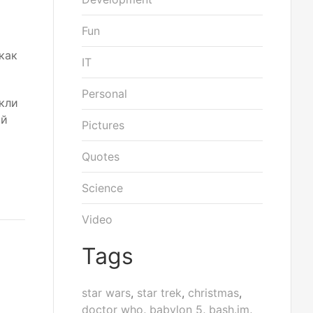
Fun
как
IT
Personal
кли
ой
Pictures
и
Quotes
Science
Video
Tags
star wars
,
star trek
,
christmas
,
doctor who
,
babylon 5
,
bash.im
,