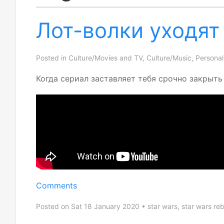
Лот-волки уходят
Posted in
Culture/Movies and TV
,
Culture/Music
,
Personal
Когда сериал заставляет тебя срочно закрыть
Comments
Posted on Sat 18 January 2020
star wars
,
star wars reb