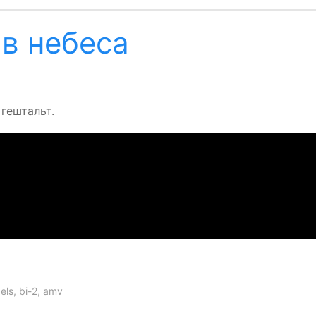
 в небеса
 гештальт.
els
,
bi-2
,
amv