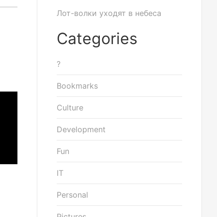
Лот-волки уходят в небеса
Categories
?
Bookmarks
Culture
Development
Fun
IT
Personal
Pictures