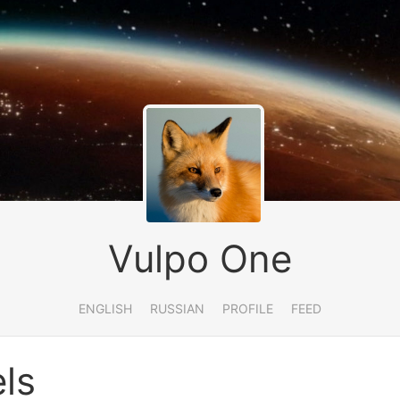
Vulpo One
ENGLISH
RUSSIAN
PROFILE
FEED
els