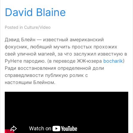
David Blaine
Posted in
Culture/Video
Дэвид Блейн — известный американский
фокусник, любящий мучить простых прохожих
свей уличной магией, за что заслужил известную в
РуНете пародию. (в переводе ЖЖ-юзера
bocharik
)
Ради восстановления определенной доли
справедливости публикую ролик с
настоящим Блейном.