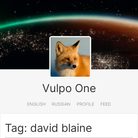
Vulpo One
ENGLISH
RUSSIAN
PROFILE
FEED
Tag: david blaine