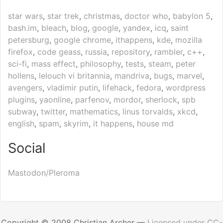
star wars
,
star trek
,
christmas
,
doctor who
,
babylon 5
,
bash.im
,
bleach
,
blog
,
google
,
yandex
,
icq
,
saint
petersburg
,
google chrome
,
ithappens
,
kde
,
mozilla
firefox
,
code geass
,
russia
,
repository
,
rambler
,
c++
,
sci-fi
,
mass effect
,
philosophy
,
tests
,
steam
,
peter
hollens
,
lelouch vi britannia
,
mandriva
,
bugs
,
marvel
,
avengers
,
vladimir putin
,
lifehack
,
fedora
,
wordpress
plugins
,
yaonline
,
parfenov
,
mordor
,
sherlock
,
spb
subway
,
twitter
,
mathematics
,
linus torvalds
,
xkcd
,
english
,
spam
,
skyrim
,
it happens
,
house md
Social
Mastodon/Pleroma
Copyright © 2008 Christian Archer —
Licensed under CC-