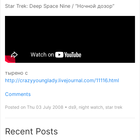
Star Trek: Deep Space Nine / “Ночной дозор”
тырено с
http://crazyyounglady.livejournal.com/11116.html
Comments
Posted on Thu 03 July 2008
ds9
,
night watch
,
star trek
Recent Posts