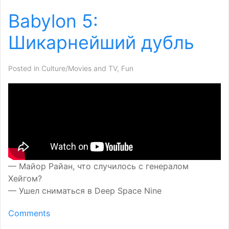
Babylon 5:
Шикарнейший дубль
Posted in
Culture/Movies and TV
,
Fun
— Майор Райан, что случилось с генералом
Хейгом?
— Ушел сниматься в Deep Space Nine
Comments