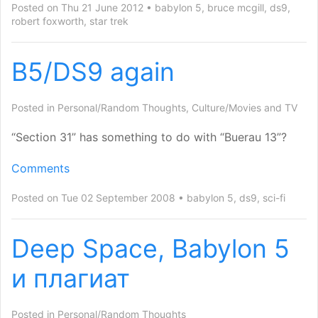
Posted on Thu 21 June 2012
babylon 5
,
bruce mcgill
,
ds9
,
robert foxworth
,
star trek
B5/
DS9
again
Posted in
Personal/Random Thoughts
,
Culture/Movies and TV
“
Section 31” has something to do with “Buerau 13”?
Comments
Posted on Tue 02 September 2008
babylon 5
,
ds9
,
sci-fi
Deep Space, Babylon 5
и плагиат
Posted in
Personal/Random Thoughts