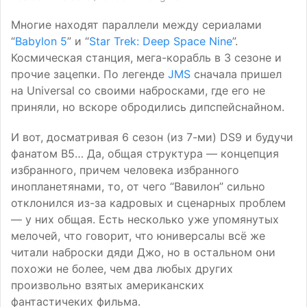
Многие находят параллели между сериалами
“
Babylon 5
” и “
Star Trek: Deep Space Nine
”.
Космическая станция, мега-корабль в 3 сезоне и
прочие зацепки. По легенде
JMS
сначала пришел
на Universal со своими набросками, где его не
приняли, но вскоре обродились дипспейснайном.
И вот, досматривая 6 сезон (из 7-ми)
DS9
и будучи
фанатом B5… Да, общая структура — концепция
избранного, причем человека избранного
инопланетянами, то, от чего “Вавилон” сильно
отклонился из-за кадровых и сценарных проблем
— у них общая. Есть несколько уже упомянутых
мелочей, что говорит, что юниверсалы всё же
читали наброски дяди Джо, но в остальном они
похожи не более, чем два любых других
произвольно взятых американских
фантастичеких фильма.